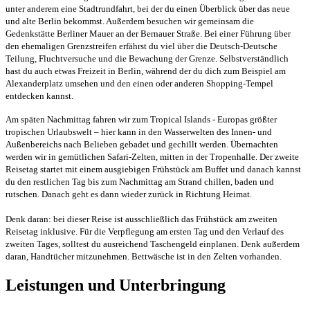
unter anderem eine Stadtrundfahrt, bei der du einen Überblick über das neue
und alte Berlin bekommst. Außerdem besuchen wir gemeinsam die
Gedenkstätte Berliner Mauer an der Bernauer Straße. Bei einer Führung über
den ehemaligen Grenzstreifen erfährst du viel über die Deutsch-Deutsche
Teilung, Fluchtversuche und die Bewachung der Grenze. Selbstverständlich
hast du auch etwas Freizeit in Berlin, während der du dich zum Beispiel am
Alexanderplatz umsehen und den einen oder anderen Shopping-Tempel
entdecken kannst.
Am späten Nachmittag fahren wir zum Tropical Islands - Europas größter
tropischen Urlaubswelt – hier kann in den Wasserwelten des Innen- und
Außenbereichs nach Belieben gebadet und gechillt werden. Übernachten
werden wir in gemütlichen Safari-Zelten, mitten in der Tropenhalle. Der zweite
Reisetag startet mit einem ausgiebigen Frühstück am Buffet und danach kannst
du den restlichen Tag bis zum Nachmittag am Strand chillen, baden und
rutschen. Danach geht es dann wieder zurück in Richtung Heimat.
Denk daran: bei dieser Reise ist ausschließlich das Frühstück am zweiten
Reisetag inklusive. Für die Verpflegung am ersten Tag und den Verlauf des
zweiten Tages, solltest du ausreichend Taschengeld einplanen. Denk außerdem
daran, Handtücher mitzunehmen. Bettwäsche ist in den Zelten vorhanden.
Leistungen und Unterbringung