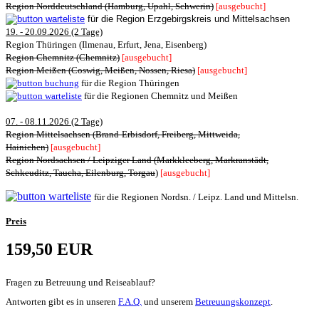
Region Norddeutschland (Hamburg, Upahl, Schwerin)
[ausgebucht]
für die Region Erzgebirgskreis und Mittelsachsen
19. - 20.09.2026 (2 Tage)
Region Thüringen (
Ilmenau, Erfurt, Jena, Eisenberg
)
Region Chemnitz (Chemnitz)
[ausgebucht]
Region Meißen (Coswig, Meißen, Nossen, Riesa
)
[ausgebucht]
für die Region Thüringen
für die Regionen Chemnitz und Meißen
07. - 08.11.2026 (2 Tage)
Region Mittelsachsen (Brand-Erbisdorf, Freiberg, Mittweida,
Hainichen)
[ausgebucht]
Region Nordsachsen / Leipziger Land (Markkleeberg, Markranstädt,
Schkeuditz, Taucha, Eilenburg, Torgau
)
[ausgebucht]
für die Regionen Nordsn. / Leipz. Land und Mittelsn.
Preis
159,50 EUR
Fragen zu Betreuung und Reiseablauf?
Antworten gibt es in unseren
F.A.Q.
und unserem
Betreuungskonzept
.