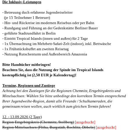
Die Inklusiv-Leistungen
- Betreuung duch erfahrene Jugendreiseleiter
(je 15 Teilnehmer 1 Betreuer)
- Hin- und Rückreise im modernen Reisebus oder per Bahn
- Rundgang und Führung an der Gedenkstätte Berliner Bauer
- geführte Stadtrundfahrt in Berlin
- Eintritt Tropical Islands (innen und außen) für 2 Tage
- 1x Übernachtung im Mehrbett-Safari-Zelt (indoor), inkl. Bettwäsche
- 1x Frühstücksbuffet
am zweiten Reisetag
- Nutzung Rutschenturm und Außenbereich Amazonia
Bitte Handtücher mitbringen!
B
eachten Sie, dass die Nutzung der Spinde im Tropical Islands
kostenpflichtig ist (2,50 EUR je Kalendertag)!
Termine, Regionen und Zustiege
Achtung bei den Zustiegen für die Regionen Chemnitz, Erzgebirgskreis und
Mittelsachsen: Wählen Sie bitte unbedingt den korrekten Termin entsprechend
Ihrer Jugendweihe-Region, damit alle Freunde / Schulkameraden, die
gemeinsam reisen wollen, auch wirklich zum gleichen Termin fahren!
12. - 13.09.2026 (2 Tage)
Region Erzgebirgskreis (Chemnitz, Stollberg)
[ausgebucht]
Region Mittelsachsen (Flöha, Burgstädt, Rochlitz, Döbeln)
[ausgebucht]