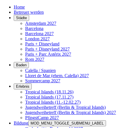
Home
Betreuer werden
Städte
Amsterdam 2027
Barcelona
Barcelona 2027
London 2027
Paris + Disneyland
Paris + Disneyland 2027
Paris + Parc Astérix 2027
Rom 2027
Baden
Calella / Spanien
Lloret de Mar (ehem. Calella) 2027
Sommercamp 2027
Erlebnis
Tropical Islands (18.11.26)
Tropical Islands (17.11.27)
Tropical Islands (11.-12.02.27)
Jugendweihetreff (Berlin & Tropical Islands)
Jugendweihetreff (Berlin & Tropical Islands) 2027
PfingstCamp 2027
Bildung
MOD_MENU_TOGGLE_SUBMENU_LABEL